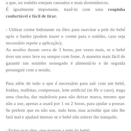
a que, no estúdio estejam cansados e mais dorminhocos.
É igualmente importante, trazê-lo com uma
roupinha
confortável e fácil de tirar.
- Utilizar creme hidratante ou óleo para suavizar a pele do bebé
após o banho (podem trazer o creme para o estúdio, caso seja
necessário repetir a aplicação);
As sessões duram cerca de 3 horas, por vezes mais, se o bebé
tiver um sono leve ou sempre com fome. A maneira mais fácil de
garantir um soninho sossegado é alimentá-lo e de seguida
prosseguir com a sessão.
Para além de tudo o que é necessário para saír com um bebé,
fraldas, toalhitas, compressas, leite artificial (se fôr o caso), traga
uma chucha, das maleáveis para não deixar marca, mesmo que
não a use, apenas a usará por 1 ou 2 horas, para ajudar a pousar.
Se preferir que eu não use, tudo bem, mas acredite que não lhe
fará mal e ajudará imenso se o bebé não estiver tão tranquilo.
- Evitar usar algo, que marque a pele do bebé;